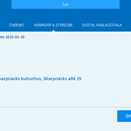
Sök
ÖVERSIKT
NÄMNDER & STYRELSER
DIGITAL ANSLAGSTAVLA
te 2025-03-20
karpnäcks kulturhus, SKarpnäcks allé 25
ÖP