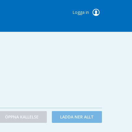
Logga in
ÖPPNA KALLELSE
LADDA NER ALLT