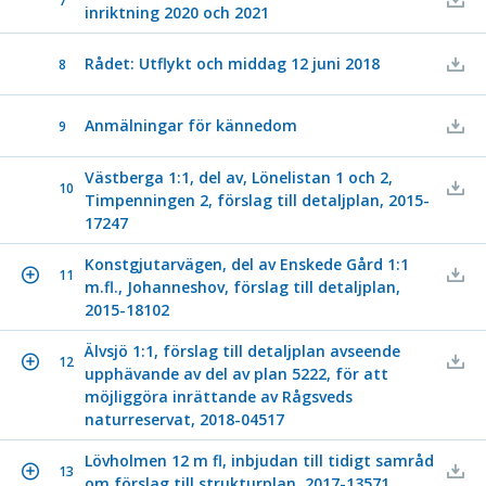
7
inriktning 2020 och 2021
Rådet: Utflykt och middag 12 juni 2018
8
Anmälningar för kännedom
9
Västberga 1:1, del av, Lönelistan 1 och 2,
10
Timpenningen 2, förslag till detaljplan, 2015-
17247
Konstgjutarvägen, del av Enskede Gård 1:1
11
m.fl., Johanneshov, förslag till detaljplan,
2015-18102
Älvsjö 1:1, förslag till detaljplan avseende
12
upphävande av del av plan 5222, för att
möjliggöra inrättande av Rågsveds
naturreservat, 2018-04517
Lövholmen 12 m fl, inbjudan till tidigt samråd
13
om förslag till strukturplan, 2017-13571