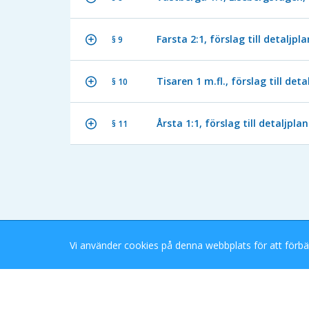
Farsta 2:1, förslag till detaljp
§ 9
Tisaren 1 m.fl., förslag till det
§ 10
Årsta 1:1, förslag till detaljp
§ 11
Vi använder cookies på denna webbplats för att förbä
Stockholms Stad eDok Meetings
Tillgänglighetsredogörelse