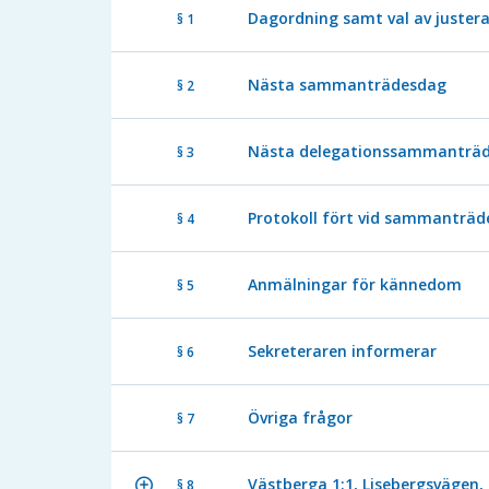
Dagordning samt val av juster
§ 1
Nästa sammanträdesdag
§ 2
Nästa delegationssammanträ
§ 3
Protokoll fört vid sammanträde
§ 4
Anmälningar för kännedom
§ 5
Sekreteraren informerar
§ 6
Övriga frågor
§ 7
Västberga 1:1, Lisebergsvägen, 
§ 8