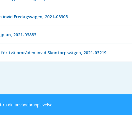
lan invid Fredagsvägen, 2021-08305
aljplan, 2021-03883
lan för två områden invid Sköntorpsvägen, 2021-03219
ttra din användarupplevelse.