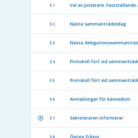
Val av justerare. Fastställande
§ 1
Nästa sammanträdesdag
§ 2
Nästa delegationssammanträ
§ 3
Protokoll fört vid sammanträde
§ 4
Protokoll fört vid sammanträde
§ 5
Anmälningar för kännedom
§ 6
Sekreteraren informerar
§ 7
Övriga frågor
§ 8