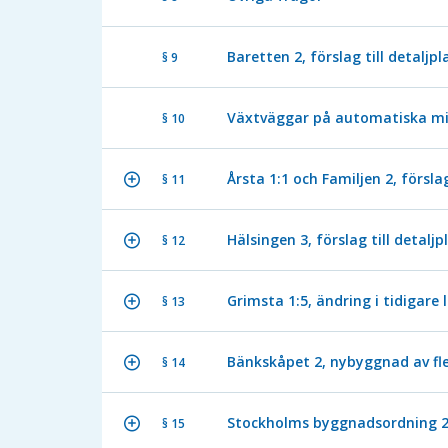
Baretten 2, förslag till detaljp
§ 9
Växtväggar på automatiska mi
§ 10
Årsta 1:1 och Familjen 2, försla
§ 11
Hälsingen 3, förslag till detalj
§ 12
Grimsta 1:5, ändring i tidigare 
§ 13
Bänkskåpet 2, nybyggnad av fl
§ 14
Stockholms byggnadsordning 
§ 15