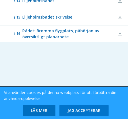
Liljeholmsbadet
§ 14
Liljeholmsbadet skrivelse
§ 15
Rådet: Bromma flygplats, påbörjan av
§ 16
översiktligt planarbete
Vi använder cookies på denna webbplats för att förbättra din
Stockholms Stad eDok Meetings
användarupplevelse.
Tillgänglighetsredogörelse