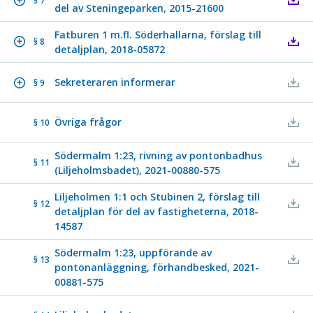
§ 7
del av Steningeparken, 2015-21600
Fatburen 1 m.fl. Söderhallarna, förslag till
§ 8
detaljplan, 2018-05872
Sekreteraren informerar
§ 9
Övriga frågor
§ 10
Södermalm 1:23, rivning av pontonbadhus
§ 11
(Liljeholmsbadet), 2021-00880-575
Liljeholmen 1:1 och Stubinen 2, förslag till
§ 12
detaljplan för del av fastigheterna, 2018-
14587
Södermalm 1:23, uppförande av
§ 13
pontonanläggning, förhandbesked, 2021-
00881-575