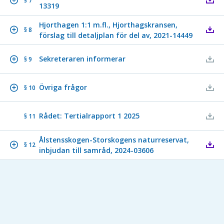
§ 7
13319
Hjorthagen 1:1 m.fl., Hjorthagskransen,
§ 8
förslag till detaljplan för del av, 2021-14449
Sekreteraren informerar
§ 9
Övriga frågor
§ 10
Rådet: Tertialrapport 1 2025
§ 11
Ålstensskogen-Storskogens naturreservat,
§ 12
inbjudan till samråd, 2024-03606