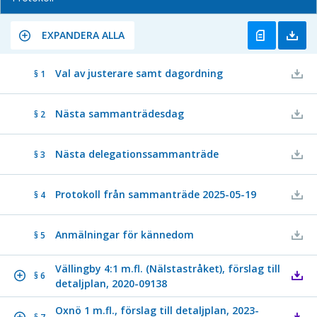
EXPANDERA ALLA
Val av justerare samt dagordning
§ 1
Nästa sammanträdesdag
§ 2
Nästa delegationssammanträde
§ 3
Protokoll från sammanträde 2025-05-19
§ 4
Anmälningar för kännedom
§ 5
Vällingby 4:1 m.fl. (Nälstastråket), förslag till
§ 6
detaljplan, 2020-09138
Oxnö 1 m.fl., förslag till detaljplan, 2023-