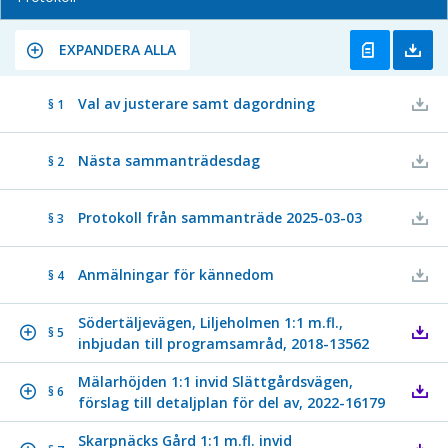
EXPANDERA ALLA
Val av justerare samt dagordning
§ 1
Nästa sammanträdesdag
§ 2
Protokoll från sammanträde 2025-03-03
§ 3
Anmälningar för kännedom
§ 4
Södertäljevägen, Liljeholmen 1:1 m.fl.,
§ 5
inbjudan till programsamråd, 2018-13562
Mälarhöjden 1:1 invid Slättgårdsvägen,
§ 6
förslag till detaljplan för del av, 2022-16179
Skarpnäcks Gård 1:1 m.fl. invid