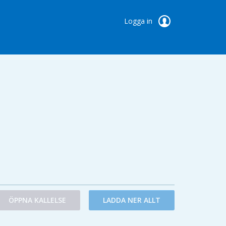
Logga in
ÖPPNA KALLELSE
LADDA NER ALLT