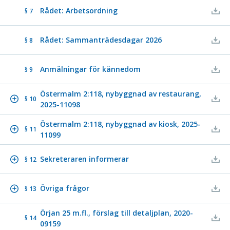
Rådet: Arbetsordning
§ 7
Rådet: Sammanträdesdagar 2026
§ 8
Anmälningar för kännedom
§ 9
Östermalm 2:118, nybyggnad av restaurang,
§ 10
2025-11098
Östermalm 2:118, nybyggnad av kiosk, 2025-
§ 11
11099
Sekreteraren informerar
§ 12
Övriga frågor
§ 13
Örjan 25 m.fl., förslag till detaljplan, 2020-
§ 14
09159