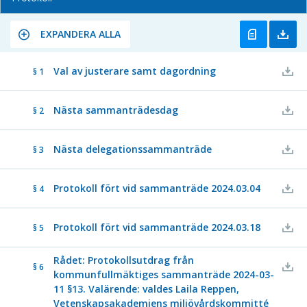
EXPANDERA ALLA
Val av justerare samt dagordning
§ 1
Nästa sammanträdesdag
§ 2
Nästa delegationssammanträde
§ 3
Protokoll fört vid sammanträde 2024.03.04
§ 4
Protokoll fört vid sammanträde 2024.03.18
§ 5
Rådet: Protokollsutdrag från
§ 6
kommunfullmäktiges sammanträde 2024-03-
11 §13. Valärende: valdes Laila Reppen,
Vetenskapsakademiens miljövårdskommitté