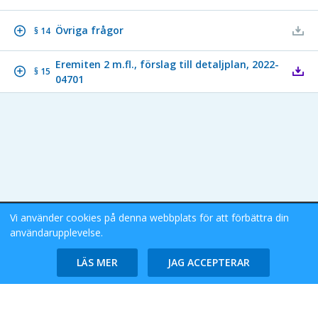
Övriga frågor
§ 14
Eremiten 2 m.fl., förslag till detaljplan, 2022-
§ 15
04701
Vi använder cookies på denna webbplats för att förbättra din
Stockholms Stad eDok Meetings
användarupplevelse.
Tillgänglighetsredogörelse