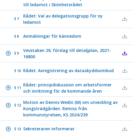
till ledamot i Skönhetsrådet
Rådet: Val av delegationsgrupp för ny
§ 7
ledamot
Anmälningar för kännedom
§ 8
Vevstaken 29, förslag till detaljplan, 2021-
§ 9
16800
Rådet: Avregistrering av dataskyddsombud
§ 10
Rådet: principdiskussion om arbetsformer
§ 11
och inriktning för de kommande åren
Motion av Dennis Wedin (M) om utveckling av
§ 12
Kungsträdgården. Remiss från
kommunstyrelsen, KS 2024/239
Sekreteraren informerar
§ 13