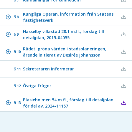
§ 7
Kungliga Operan, information från Statens
§ 8
fastighetsverk
Hässelby villastad 28:1 m.fl., förslag till
§ 9
detaljplan, 2015-04055
Rådet: gröna värden i stadsplaneringen,
§ 10
ärende initierat av Desirée Johansson
Sekreteraren informerar
§ 11
Övriga frågor
§ 12
Blasieholmen 54 m.fl., förslag till detaljplan
§ 13
för del av, 2024-11157