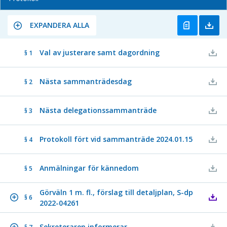
EXPANDERA ALLA
Val av justerare samt dagordning
§ 1
Nästa sammanträdesdag
§ 2
Nästa delegationssammanträde
§ 3
Protokoll fört vid sammanträde 2024.01.15
§ 4
Anmälningar för kännedom
§ 5
Görväln 1 m. fl., förslag till detaljplan, S-dp
§ 6
2022-04261
Sekreteraren informerar