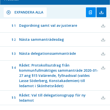
EXPANDERA ALLA
Dagordning samt val av justerare
§ 1
Nästa sammanträdesdag
§ 2
Nästa delegationssammanträde
§ 3
Rådet: Protokollsutdrag från
§ 4
kommunfullmäktiges sammanträde 2020-01-
27 ang §15 Valärende, fyllnadsval (valdes
Lasse Söderberg, Konstakademien) till
ledamot i Skönhetsrådet)
Rådet: Val till delegationsgrupp för ny
§ 5
ledamot