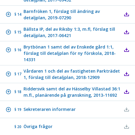
Barnfröken 1, förslag till ändring av
§ 14
detaljplan, 2019-07290
Bällsta IP, del av Riksby 1:3, m.fl, förslag till
§ 15
detaljplan, 2017-06421
Brytbönan 1 samt del av Enskede gård 1:1,
§ 16
förslag till detaljplan för ny förskola, 2018-
14331
Vårdaren 1 och del av fastigheten Parkträdet
§ 17
1, förslag till detaljplan, 2018-12909
Riddersvik samt del av Hässelby Villastad 36:1
§ 18
m.fl., planärende på granskning, 2013-11692
Sekreteraren informerar
§ 19
Övriga frågor
§ 20