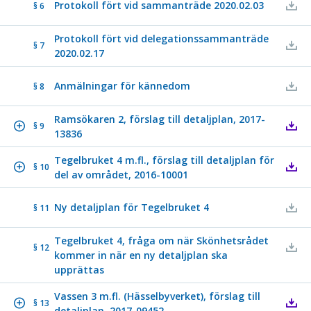
Protokoll fört vid sammanträde 2020.02.03
§ 6
Protokoll fört vid delegationssammanträde
§ 7
2020.02.17
Anmälningar för kännedom
§ 8
Ramsökaren 2, förslag till detaljplan, 2017-
§ 9
13836
Tegelbruket 4 m.fl., förslag till detaljplan för
§ 10
del av området, 2016-10001
Ny detaljplan för Tegelbruket 4
§ 11
Tegelbruket 4, fråga om när Skönhetsrådet
§ 12
kommer in när en ny detaljplan ska
upprättas
Vassen 3 m.fl. (Hässelbyverket), förslag till
§ 13
detaljplan, 2017-09452