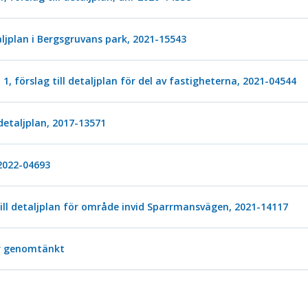
aljplan i Bergsgruvans park, 2021-15543
, förslag till detaljplan för del av fastigheterna, 2021-04544
 detaljplan, 2017-13571
 2022-04693
ll detaljplan för område invid Sparrmansvägen, 2021-14117
r genomtänkt