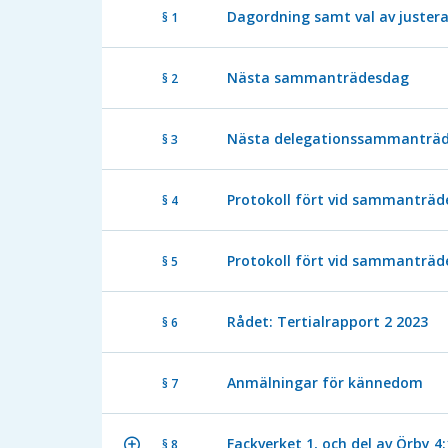
Dagordning samt val av juster
§ 1
Nästa sammanträdesdag
§ 2
Nästa delegationssammanträ
§ 3
Protokoll fört vid sammanträde
§ 4
Protokoll fört vid sammanträde
§ 5
Rådet: Tertialrapport 2 2023
§ 6
Anmälningar för kännedom
§ 7
Fackverket 1, och del av Örby 4:
§ 8