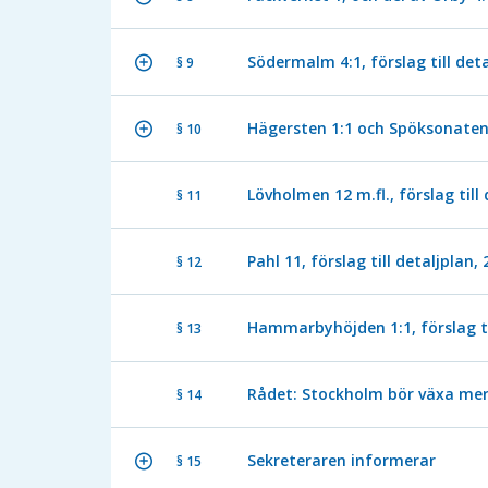
Södermalm 4:1, förslag till det
§ 9
Hägersten 1:1 och Spöksonaten 1
§ 10
Lövholmen 12 m.fl., förslag till
§ 11
Pahl 11, förslag till detaljplan,
§ 12
Hammarbyhöjden 1:1, förslag ti
§ 13
Rådet: Stockholm bör växa me
§ 14
Sekreteraren informerar
§ 15