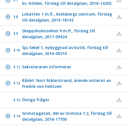
§ 7
kv. Kölden, förslag till detaljplan, 2016-14205
Lokatten 1 m.fl., Axelsbergs centrum, förslag
§ 8
till detaljplan, 2015-18143
Skeppsholmsviken 9 m.fl., förslag till
§ 9
detaljplan, 2017-09424
Sju Sekel 1, nybyggnad av butik, förslag till
§ 10
detaljplan, 2016-00310
Sekreteraren informerar
§ 11
Rådet: Norr Mälarstrand, ärende initierat av
§ 12
Fredrik von Feilitzen
Övriga frågor
§ 13
Grimstagatan, del av Grimsta 1:2, förslag till
§ 14
detaljplan, 2016-17700