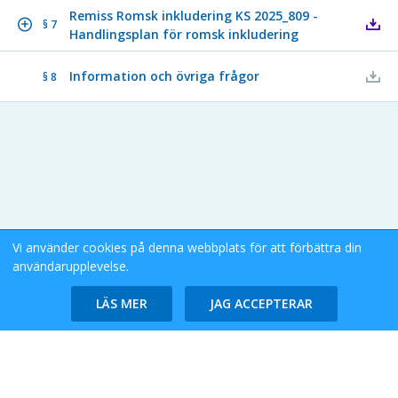
Remiss Romsk inkludering KS 2025_809 -
§ 7
Handlingsplan för romsk inkludering
Information och övriga frågor
§ 8
Vi använder cookies på denna webbplats för att förbättra din
användarupplevelse.
Stockholms Stad eDok Meetings
Tillgänglighetsredogörelse