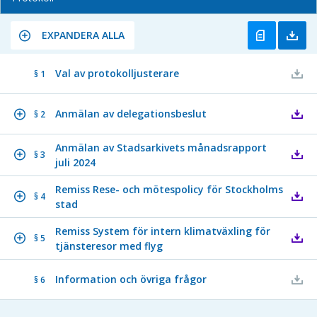
EXPANDERA ALLA
Val av protokolljusterare
§ 1
Anmälan av delegationsbeslut
§ 2
Anmälan av Stadsarkivets månadsrapport
§ 3
juli 2024
Remiss Rese- och mötespolicy för Stockholms
§ 4
stad
Remiss System för intern klimatväxling för
§ 5
tjänsteresor med flyg
Information och övriga frågor
§ 6