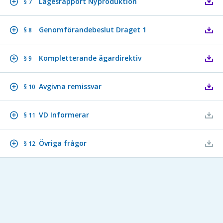
Lägesrapport Nyproduktion
§ 7
Genomförandebeslut Draget 1
§ 8
Kompletterande ägardirektiv
§ 9
Avgivna remissvar
§ 10
VD Informerar
§ 11
Övriga frågor
§ 12