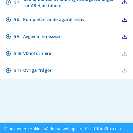
§ 7
för AB Hjulstahem
Kompletterande ägardirektiv
§ 8
Avgivna remissvar
§ 9
VD informerar
§ 10
Övriga frågor
§ 11
Vi använder cookies på denna webbplats för att förbättra din