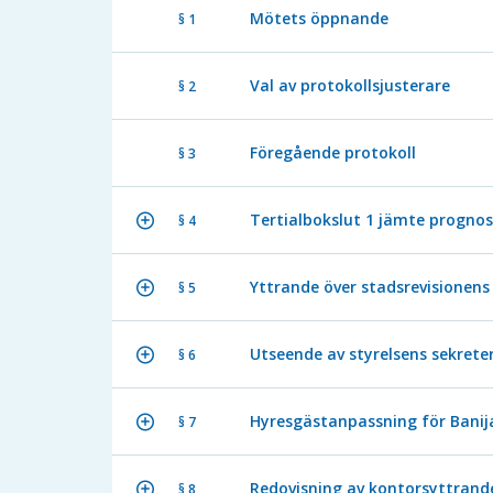
Mötets öppnande
§ 1
Val av protokollsjusterare
§ 2
Föregående protokoll
§ 3
Tertialbokslut 1 jämte progno
§ 4
Yttrande över stadsrevisionens
§ 5
Utseende av styrelsens sekrete
§ 6
Hyresgästanpassning för Banija
§ 7
Redovisning av kontorsyttrand
§ 8