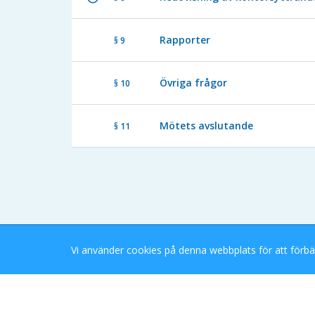
Rapporter
§ 9
Övriga frågor
§ 10
Mötets avslutande
§ 11
Vi använder cookies på denna webbplats för att förbä
Stockholms Stad eDok Meetings
Tillgänglighetsredogörelse