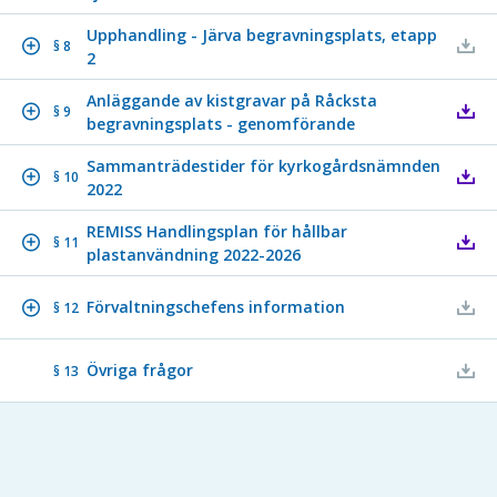
Upphandling - Järva begravningsplats, etapp
§ 8
2
Anläggande av kistgravar på Råcksta
§ 9
begravningsplats - genomförande
Sammanträdestider för kyrkogårdsnämnden
§ 10
2022
REMISS Handlingsplan för hållbar
§ 11
plastanvändning 2022-2026
Förvaltningschefens information
§ 12
Övriga frågor
§ 13