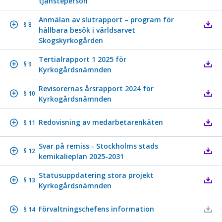
tjänsteperson
Anmälan av slutrapport – program för
§ 8
hållbara besök i världsarvet
Skogskyrkogården
Tertialrapport 1 2025 för
§ 9
Kyrkogårdsnämnden
Revisorernas årsrapport 2024 för
§ 10
Kyrkogårdsnämnden
Redovisning av medarbetarenkäten
§ 11
Svar på remiss - Stockholms stads
§ 12
kemikalieplan 2025-2031
Statusuppdatering stora projekt
§ 13
Kyrkogårdsnämnden
Förvaltningschefens information
§ 14