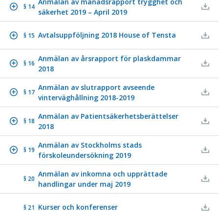
Anmälan av månadsrapport trygghet och
§ 14
säkerhet 2019 – April 2019
Avtalsuppföljning 2018 House of Tensta
§ 15
Anmälan av årsrapport för plaskdammar
§ 16
2018
Anmälan av slutrapport avseende
§ 17
vinterväghållning 2018-2019
Anmälan av Patientsäkerhetsberättelser
§ 18
2018
Anmälan av Stockholms stads
§ 19
förskoleundersökning 2019
Anmälan av inkomna och upprättade
§ 20
handlingar under maj 2019
Kurser och konferenser
§ 21