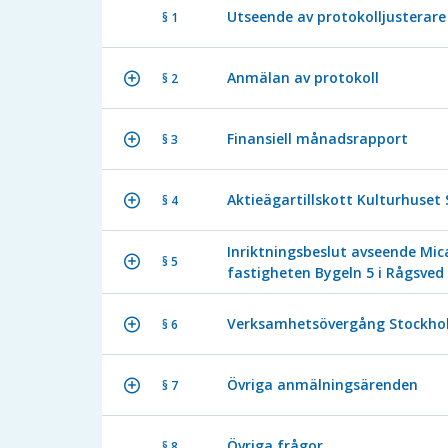
Utseende av protokolljusterare
§ 1
Anmälan av protokoll
§ 2
Finansiell månadsrapport
§ 3
Aktieägartillskott Kulturhuset
§ 4
Inriktningsbeslut avseende Mic
§ 5
fastigheten Bygeln 5 i Rågsved
Verksamhetsövergång Stockhol
§ 6
Övriga anmälningsärenden
§ 7
Övriga frågor
§ 8