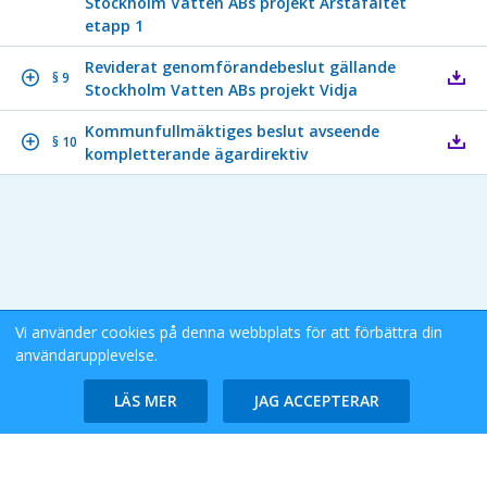
Stockholm Vatten ABs projekt Årstafältet
etapp 1
Reviderat genomförandebeslut gällande
§ 9
Stockholm Vatten ABs projekt Vidja
Kommunfullmäktiges beslut avseende
§ 10
kompletterande ägardirektiv
Vi använder cookies på denna webbplats för att förbättra din
användarupplevelse.
Stockholms Stad eDok Meetings
Tillgänglighetsredogörelse