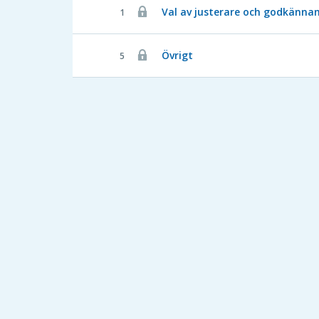
Val av justerare och godkänna
1
Övrigt
5