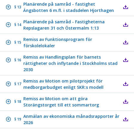
Planärende på samråd - fastighet
§ 13
Ängsbotten 6 m.fl. i stadsdelen Hjorthagen
Planärende på samråd - Fastigheterna
§ 14
Repslagaren 31 och Östermalm 1:13
Remiss av Funktionsprogram för
§ 15
förskolelokaler
Remiss av Handlingsplan för barnets
§ 16
rättigheter och inflytande i Stockholms stad
2030
Remiss av Motion om pilotprojekt för
§ 17
medborgarbudget enligt SKR:s modell
Remiss av Motion om att göra
§ 18
Storängstorget till ett sommartorg
Anmälan av ekonomiska månadsrapporter år
§ 19
2026