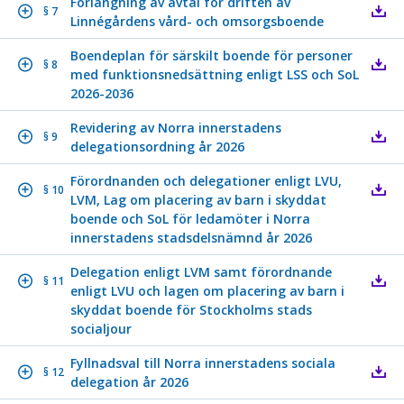
Förlängning av avtal för driften av
§ 7
Linnégårdens vård- och omsorgsboende
Boendeplan för särskilt boende för personer
§ 8
med funktionsnedsättning enligt LSS och SoL
2026-2036
Revidering av Norra innerstadens
§ 9
delegationsordning år 2026
Förordnanden och delegationer enligt LVU,
§ 10
LVM, Lag om placering av barn i skyddat
boende och SoL för ledamöter i Norra
innerstadens stadsdelsnämnd år 2026
Delegation enligt LVM samt förordnande
§ 11
enligt LVU och lagen om placering av barn i
skyddat boende för Stockholms stads
socialjour
Fyllnadsval till Norra innerstadens sociala
§ 12
delegation år 2026