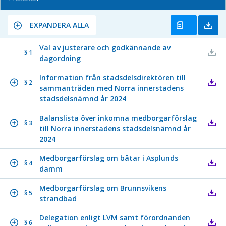
EXPANDERA ALLA
Val av justerare och godkännande av
§ 1
dagordning
Information från stadsdelsdirektören till
§ 2
sammanträden med Norra innerstadens
stadsdelsnämnd år 2024
Balanslista över inkomna medborgarförslag
§ 3
till Norra innerstadens stadsdelsnämnd år
2024
Medborgarförslag om båtar i Asplunds
§ 4
damm
Medborgarförslag om Brunnsvikens
§ 5
strandbad
Delegation enligt LVM samt förordnanden
§ 6