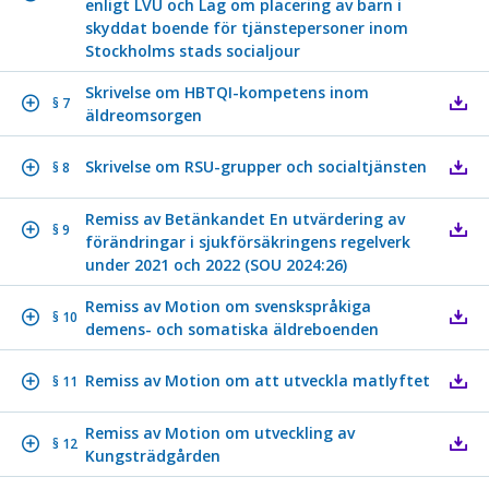
enligt LVU och Lag om placering av barn i
skyddat boende för tjänstepersoner inom
Stockholms stads socialjour
Skrivelse om HBTQI-kompetens inom
§ 7
äldreomsorgen
Skrivelse om RSU-grupper och socialtjänsten
§ 8
Remiss av Betänkandet En utvärdering av
§ 9
förändringar i sjukförsäkringens regelverk
under 2021 och 2022 (SOU 2024:26)
Remiss av Motion om svenskspråkiga
§ 10
demens- och somatiska äldreboenden
Remiss av Motion om att utveckla matlyftet
§ 11
Remiss av Motion om utveckling av
§ 12
Kungsträdgården