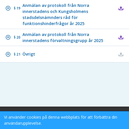
Anmälan av protokoll från Norra
§ 19
innerstadens och Kungsholmens
stadsdelsnämnders råd för
funktionshinderfrågor år 2025
Anmälan av protokoll från Norra
§ 20
innerstadens förvaltningsgrupp år 2025
Övrigt
§ 21
Stockholms Stad eDok Meetings
Vi använder cookies på denna webbplats för att förbättra din
Tillgänglighetsredogörelse
användarupplevelse.