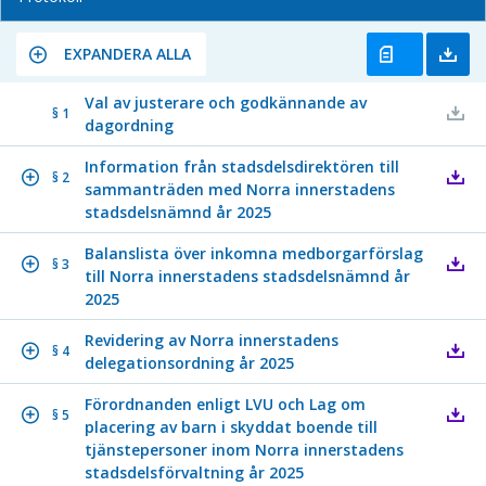
EXPANDERA ALLA
Val av justerare och godkännande av
§ 1
dagordning
Information från stadsdelsdirektören till
§ 2
sammanträden med Norra innerstadens
stadsdelsnämnd år 2025
Balanslista över inkomna medborgarförslag
§ 3
till Norra innerstadens stadsdelsnämnd år
2025
Revidering av Norra innerstadens
§ 4
delegationsordning år 2025
Förordnanden enligt LVU och Lag om
§ 5
placering av barn i skyddat boende till
tjänstepersoner inom Norra innerstadens
stadsdelsförvaltning år 2025