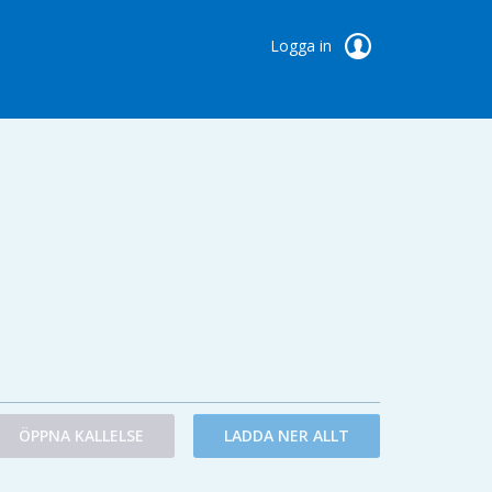
Logga in
ÖPPNA KALLELSE
LADDA NER ALLT