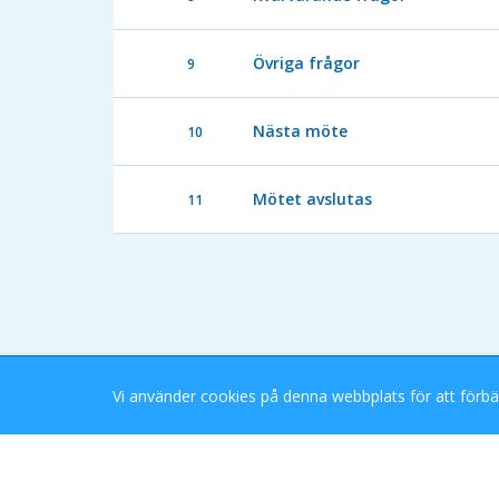
Övriga frågor
9
Nästa möte
10
Mötet avslutas
11
Vi använder cookies på denna webbplats för att förbä
Stockholms Stad eDok Meetings
Tillgänglighetsredogörelse