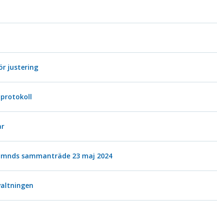
ör justering
protokoll
ar
nämnds sammanträde 23 maj 2024
valtningen