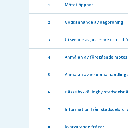
Mötet öppnas
1
Godkännande av dagordning
2
Utseende av justerare och tid f
3
Anmälan av föregående mötes 
4
Anmälan av inkomna handling
5
Hässelby-Vällingby stadsdels
6
Information från stadsdelsför
7
Kvarvarande frågor
8