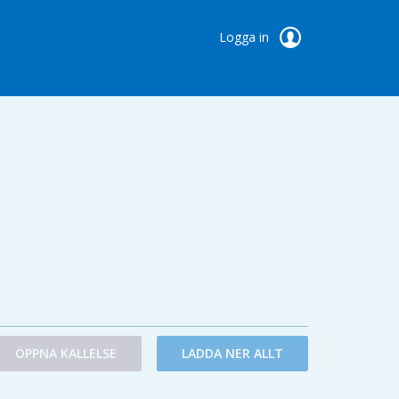
Logga in
ÖPPNA KALLELSE
LADDA NER ALLT