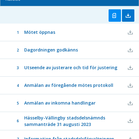
Mötet öppnas
1
Dagordningen godkänns
2
Utseende av justerare och tid för justering
3
Anmälan av föregående mötes protokoll
4
Anmälan av inkomna handlingar
5
Hässelby-Vällingby stadsdelsnämnds
6
sammanträde 31 augusti 2023
Information från stadsdelsförvaltningen