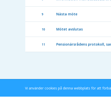
Nästa möte
9
Mötet avslutas
10
Pensionärsrådens protokoll, sa
11
Vi använder cookies på denna webbplats för att förbä
Stockholms Stad eDok Meetings
Tillgänglighetsredogörelse