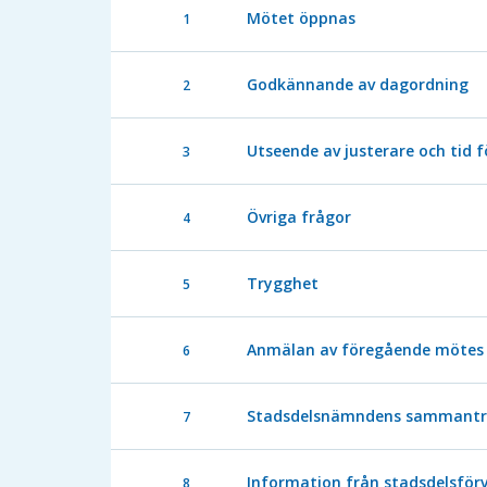
Mötet öppnas
1
Godkännande av dagordning
2
Utseende av justerare och tid f
3
Övriga frågor
4
Trygghet
5
Anmälan av föregående mötes 
6
Stadsdelsnämndens sammanträ
7
Information från stadsdelsför
8