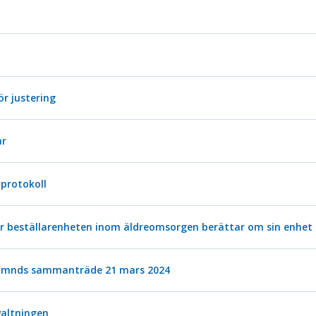
ör justering
ar
protokoll
ör beställarenheten inom äldreomsorgen berättar om sin enhet
nämnds sammanträde 21 mars 2024
valtningen