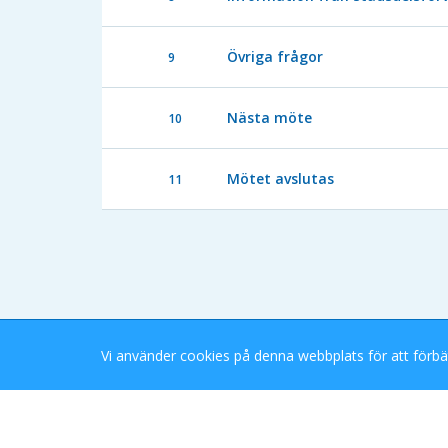
Övriga frågor
9
Nästa möte
10
Mötet avslutas
11
Vi använder cookies på denna webbplats för att förbä
Stockholms Stad eDok Meetings
Tillgänglighetsredogörelse