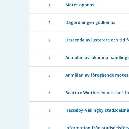
Mötet öppnas
1
Dagordningen godkänns
2
Utseende av justerare och tid f
3
Anmälan av inkomna handling
4
Anmälan av föregående mötes 
5
Beatrice Winther enhetschef f
6
Hässelby-Vällingby stadsdels
7
Information från stadsdelsför
8