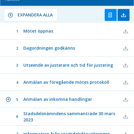
EXPANDERA ALLA
Mötet öppnas
1
Dagordningen godkänns
2
Utseende av justerare och tid för justering
3
Anmälan av föregående mötes protokoll
4
Anmälan av inkomna handlingar
5
Stadsdelsnämndens sammanträde 30 mars
6
2023
Information från stadsdelsförvaltningen