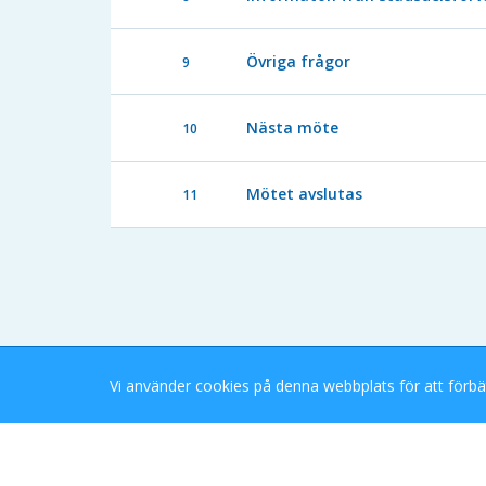
Övriga frågor
9
Nästa möte
10
Mötet avslutas
11
Vi använder cookies på denna webbplats för att förbä
Stockholms Stad eDok Meetings
Tillgänglighetsredogörelse