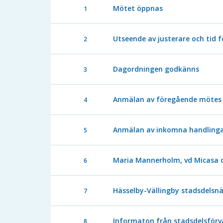
Mötet öppnas
1
Utseende av justerare och tid f
2
Dagordningen godkänns
3
Anmälan av föregående mötes 
4
Anmälan av inkomna handling
5
Maria Mannerholm, vd Micasa o
6
Hässelby-Vällingby stadsdels
7
Informaton från stadsdelsförv
8