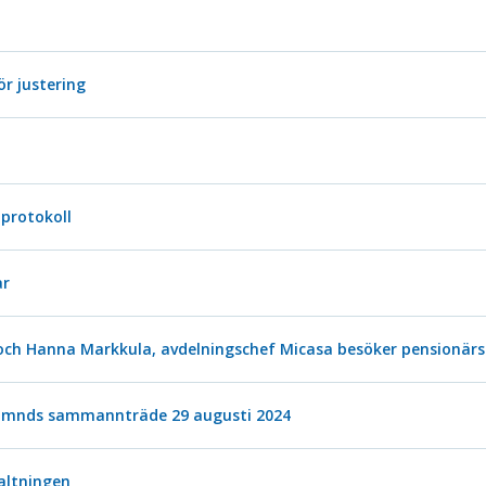
ör justering
protokoll
ar
ch Hanna Markkula, avdelningschef Micasa besöker pensionärs
nämnds sammannträde 29 augusti 2024
altningen