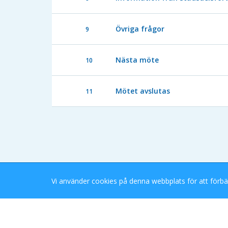
Övriga frågor
9
Nästa möte
10
Mötet avslutas
11
Vi använder cookies på denna webbplats för att förbä
Stockholms Stad eDok Meetings
Tillgänglighetsredogörelse