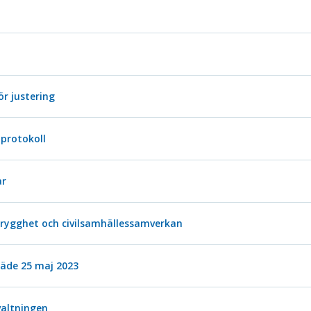
ör justering
protokoll
ar
trygghet och civilsamhällessamverkan
de 25 maj 2023
valtningen