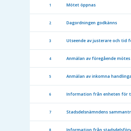
Mötet öppnas
1
Dagordningen godkänns
2
Utseende av justerare och tid f
3
Anmälan av föregående mötes 
4
Anmälan av inkomna handling
5
Information från enheten för 
6
Stadsdelsnämndens sammanträ
7
Information från stadsdelsför
8