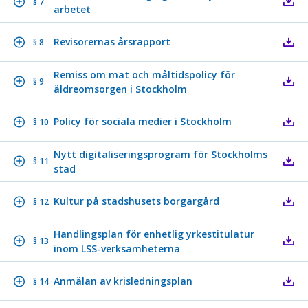
§ 7
arbetet
Revisorernas årsrapport
§ 8
Remiss om mat och måltidspolicy för
§ 9
äldreomsorgen i Stockholm
Policy för sociala medier i Stockholm
§ 10
Nytt digitaliseringsprogram för Stockholms
§ 11
stad
Kultur på stadshusets borgargård
§ 12
Handlingsplan för enhetlig yrkestitulatur
§ 13
inom LSS-verksamheterna
Anmälan av krisledningsplan
§ 14