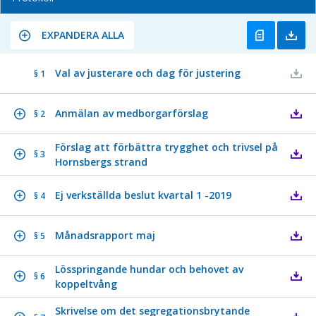
EXPANDERA ALLA
Val av justerare och dag för justering
§ 1
Anmälan av medborgarförslag
§ 2
Förslag att förbättra trygghet och trivsel på
§ 3
Hornsbergs strand
Ej verkställda beslut kvartal 1 -2019
§ 4
Månadsrapport maj
§ 5
Lösspringande hundar och behovet av
§ 6
koppeltvång
Skrivelse om det segregationsbrytande