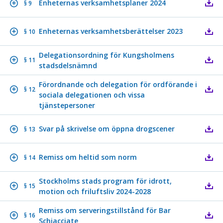
Enheternas verksamhetsplaner 2024
§ 9
Enheternas verksamhetsberättelser 2023
§ 10
Delegationsordning för Kungsholmens
§ 11
stadsdelsnämnd
Förordnande och delegation för ordförande i
§ 12
sociala delegationen och vissa
tjänstepersoner
Svar på skrivelse om öppna drogscener
§ 13
Remiss om heltid som norm
§ 14
Stockholms stads program för idrott,
§ 15
motion och friluftsliv 2024-2028
Remiss om serveringstillstånd för Bar
§ 16
Schiacciate