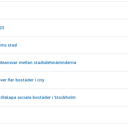
23
lms stad
rendeansvar mellan stadsdelsnämnderna
r fler bostäder i city
illskapa sociala bostäder i Stockholm