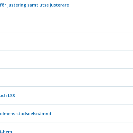
för justering samt utse justerare
 och LSS
holmens stadsdelsnämnd
VB-hem