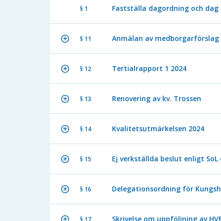
Fastställa dagordning och dag 
§ 1
Anmälan av medborgarförslag
§ 11
Tertialrapport 1 2024
§ 12
Renovering av kv. Trossen
§ 13
Kvalitetsutmärkelsen 2024
§ 14
Ej verkställda beslut enligt SoL
§ 15
Delegationsordning för Kungs
§ 16
Skrivelse om uppföljning av H
§ 17