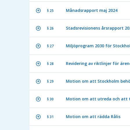
Månadsrapport maj 2024
§ 25
Stadsrevisionens årsrapport 20
§ 26
Miljöprogram 2030 för Stockho
§ 27
Revidering av riktlinjer för ä
§ 28
Motion om att Stockholm behöve
§ 29
Motion om att utreda och att t
§ 30
Motion om att rädda Rålis
§ 31