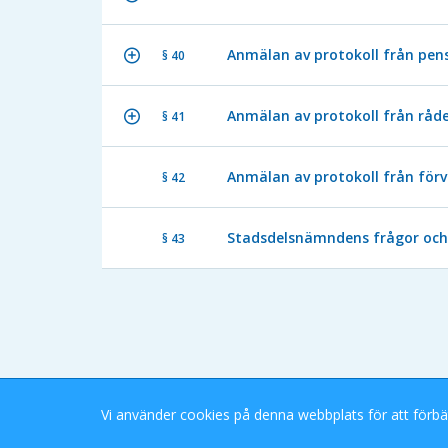
Anmälan av protokoll från pen
§ 40
Anmälan av protokoll från råd
§ 41
Anmälan av protokoll från för
§ 42
Stadsdelsnämndens frågor och 
§ 43
Vi använder cookies på denna webbplats för att förbä
Stockholms Stad eDok Meetings
Tillgänglighetsredogörelse