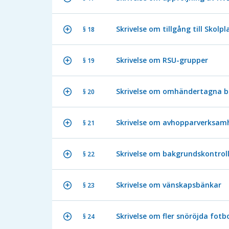
Skrivelse om tillgång till Sko
§ 18
Skrivelse om RSU-grupper
§ 19
Skrivelse om omhändertagna b
§ 20
Skrivelse om avhopparverksamh
§ 21
Skrivelse om bakgrundskontroll
§ 22
Skrivelse om vänskapsbänkar
§ 23
Skrivelse om fler snöröjda fot
§ 24