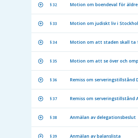
Motion om boendeval för äldre
§ 32
Motion om judiskt liv i Stockh
§ 33
Motion om att staden skall ta
§ 34
Motion om att se över och om
§ 35
Remiss om serveringstillstånd D
§ 36
Remiss om serveringstillstånd 
§ 37
Anmälan av delegationsbeslut
§ 38
Anmälan av balanslista
§ 39