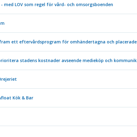
 - med LOV som regel för vård- och omsorgsboenden
olm
 fram ett eftervårdsprogram för omhändertagna och placerade
prioritera stadens kostnader avseende medieköp och kommunik
rejeriet
Afloat Kök & Bar