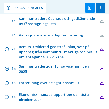
EXPANDERA ALLA
Sammanträdets öppnade och godkännande
§ 1
av föredragningslista
Val av justerare och dag för justering
§ 2
Remiss, reviderad godstrafikplan, svar på
§ 3
uppdrag från kommunfullmäktige och beslut
om antagande, KS 2024/978
Sammanträdestider för servicenämnden
§ 4
2025
Förteckning över delegationsbeslut
§ 5
Ekonomisk månadsrapport per den sista
§ 6
oktober 2024