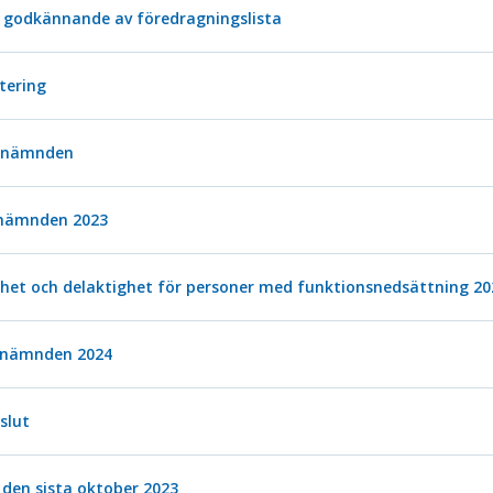
godkännande av föredragningslista
stering
cenämnden
enämnden 2023
ghet och delaktighet för personer med funktionsnedsättning 20
enämnden 2024
slut
den sista oktober 2023