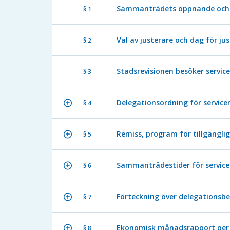
Sammanträdets öppnande och 
§ 1
Val av justerare och dag för ju
§ 2
Stadsrevisionen besöker servi
§ 3
Delegationsordning för servic
§ 4
Remiss, program för tillgängli
§ 5
Sammanträdestider för servic
§ 6
Förteckning över delegationsbe
§ 7
Ekonomisk månadsrapport per 
§ 8