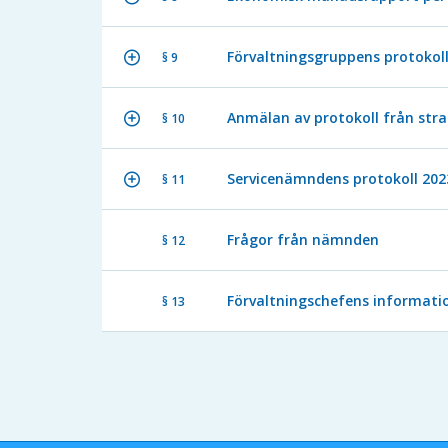
Förvaltningsgruppens protokoll
§ 9
Anmälan av protokoll från stra
§ 10
Servicenämndens protokoll 202
§ 11
Frågor från nämnden
§ 12
Förvaltningschefens informati
§ 13