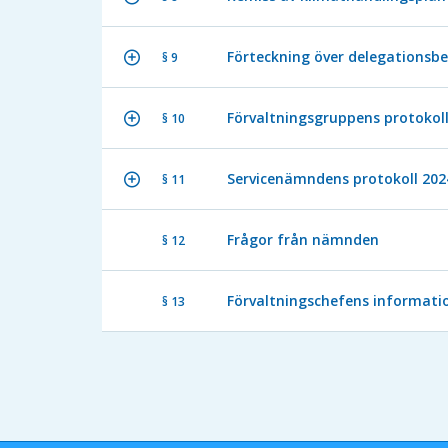
Förteckning över delegationsbe
§ 9
Förvaltningsgruppens protokoll
§ 10
Servicenämndens protokoll 202
§ 11
Frågor från nämnden
§ 12
Förvaltningschefens informati
§ 13