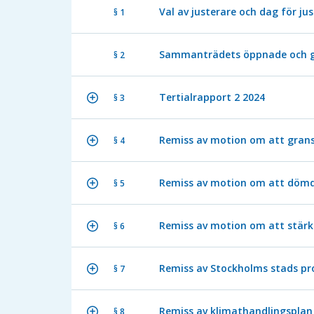
Val av justerare och dag för ju
§ 1
Sammanträdets öppnade och g
§ 2
Tertialrapport 2 2024
§ 3
Remiss av motion om att gran
§ 4
Remiss av motion om att dömda 
§ 5
Remiss av motion om att stärka
§ 6
Remiss av Stockholms stads pr
§ 7
Remiss av klimathandlingsplan 
§ 8