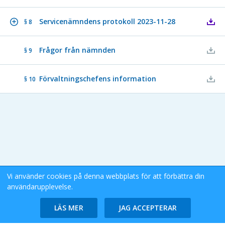
Servicenämndens protokoll 2023-11-28
§ 8
Frågor från nämnden
§ 9
Förvaltningschefens information
§ 10
Vi använder cookies på denna webbplats för att förbättra din
användarupplevelse.
Stockholms Stad eDok Meetings
Tillgänglighetsredogörelse