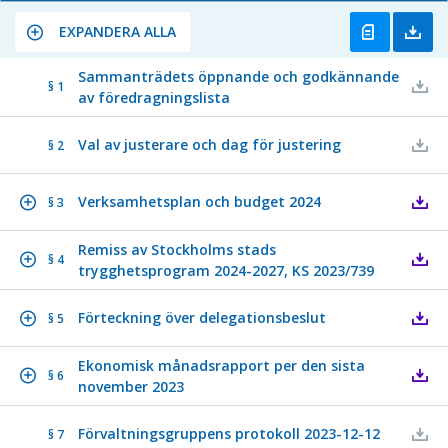
EXPANDERA ALLA
Sammanträdets öppnande och godkännande
§ 1
av föredragningslista
Val av justerare och dag för justering
§ 2
Verksamhetsplan och budget 2024
§ 3
Remiss av Stockholms stads
§ 4
trygghetsprogram 2024-2027, KS 2023/739
Förteckning över delegationsbeslut
§ 5
Ekonomisk månadsrapport per den sista
§ 6
november 2023
Förvaltningsgruppens protokoll 2023-12-12
§ 7