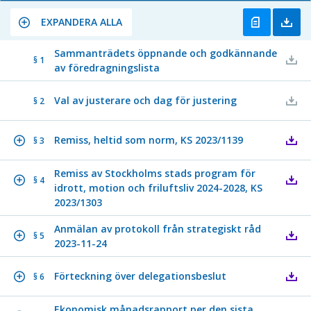
EXPANDERA ALLA
Sammanträdets öppnande och godkännande
§ 1
av föredragningslista
Val av justerare och dag för justering
§ 2
Remiss, heltid som norm, KS 2023/1139
§ 3
Remiss av Stockholms stads program för
§ 4
idrott, motion och friluftsliv 2024-2028, KS
2023/1303
Anmälan av protokoll från strategiskt råd
§ 5
2023-11-24
Förteckning över delegationsbeslut
§ 6
Ekonomisk månadsrapport per den sista