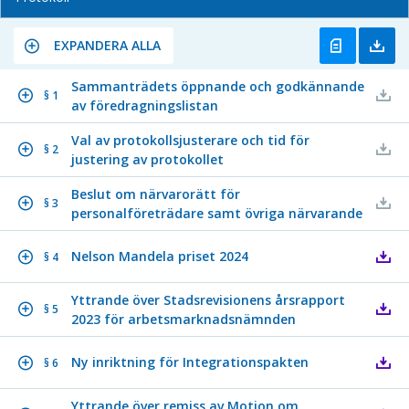
EXPANDERA ALLA
Sammanträdets öppnande och godkännande
§ 1
av föredragningslistan
Val av protokollsjusterare och tid för
§ 2
justering av protokollet
Beslut om närvarorätt för
§ 3
personalföreträdare samt övriga närvarande
Nelson Mandela priset 2024
§ 4
Yttrande över Stadsrevisionens årsrapport
§ 5
2023 för arbetsmarknadsnämnden
Ny inriktning för Integrationspakten
§ 6
Yttrande över remiss av Motion om