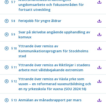
§ 7
ungdomsarbete och fokusområden för
fortsatt utveckling
Feriejobb för yngre åldrar
§ 8
Svar på skrivelse angående upphandling av
§ 9
komvux
Yttrande över remiss av
§ 10
Kommunikationsprogram för Stockholms
stad
Yttrande över remiss av Riktlinjer i stadens
§ 11
arbete mot våldsbejakande extremism
Yttrande över remiss av Växla yrke som
§ 12
vuxen – en reformerad vuxenutbildning och
en ny yrkesskola för vuxna (SOU 2024:16)
Anmälan av månadsrapport per mars
§ 13