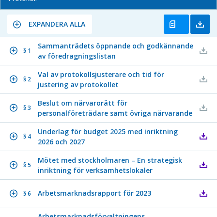
EXPANDERA ALLA
Sammanträdets öppnande och godkännande
§ 1
av föredragningslistan
Val av protokollsjusterare och tid för
§ 2
justering av protokollet
Beslut om närvarorätt för
§ 3
personalföreträdare samt övriga närvarande
Underlag för budget 2025 med inriktning
§ 4
2026 och 2027
Mötet med stockholmaren – En strategisk
§ 5
inriktning för verksamhetslokaler
Arbetsmarknadsrapport för 2023
§ 6
Arbetsmarknadsförvaltningens