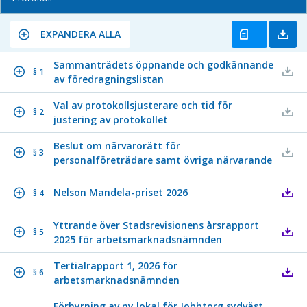
EXPANDERA ALLA
Sammanträdets öppnande och godkännande
§ 1
av föredragningslistan
Val av protokollsjusterare och tid för
§ 2
justering av protokollet
Beslut om närvarorätt för
§ 3
personalföreträdare samt övriga närvarande
Nelson Mandela-priset 2026
§ 4
Yttrande över Stadsrevisionens årsrapport
§ 5
2025 för arbetsmarknadsnämnden
Tertialrapport 1, 2026 för
§ 6
arbetsmarknadsnämnden
Förhyrning av ny lokal för Jobbtorg sydväst,